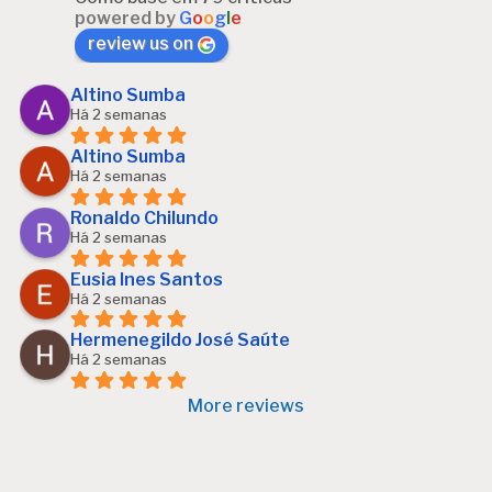
powered by
G
o
o
g
l
e
review us on
Altino Sumba
Há 2 semanas
Altino Sumba
Há 2 semanas
Ronaldo Chilundo
Há 2 semanas
Eusia Ines Santos
Há 2 semanas
Hermenegildo José Saúte
Há 2 semanas
More reviews